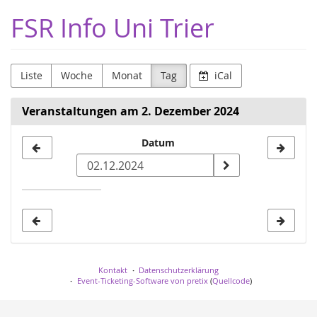
Zum
FSR Info Uni Trier
Haupt-
Inhalt
springen
Liste
Woche
Monat
Tag
iCal
Veranstaltungen am 2. Dezember 2024
Datum
Datum
zur
Anzeige
auswählen
Kontakt
Datenschutzerklärung
Event-Ticketing-Software von pretix
(
Quellcode
)