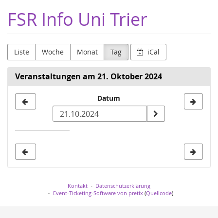
Zum
FSR Info Uni Trier
Haupt-
Inhalt
springen
Liste
Woche
Monat
Tag
iCal
Veranstaltungen am 21. Oktober 2024
Datum
Datum
zur
Anzeige
auswählen
Kontakt
Datenschutzerklärung
Event-Ticketing-Software von pretix
(
Quellcode
)