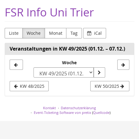
Zum
FSR Info Uni Trier
Haupt-
Inhalt
springen
Liste
Woche
Monat
Tag
iCal
Veranstaltungen in KW 49/2025 (01.12. – 07.12.)
Woche
Woche
zur
Anzeige
KW 48/2025
KW 50/2025
auswählen
Kontakt
Datenschutzerklärung
Event-Ticketing-Software von pretix
(
Quellcode
)