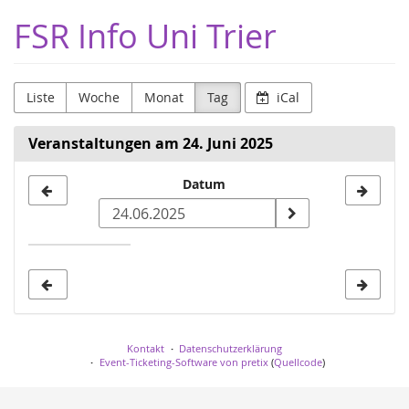
Zum
FSR Info Uni Trier
Haupt-
Inhalt
springen
Liste
Woche
Monat
Tag
iCal
Veranstaltungen am 24. Juni 2025
Datum
Datum
zur
Anzeige
auswählen
Kontakt
Datenschutzerklärung
Event-Ticketing-Software von pretix
(
Quellcode
)